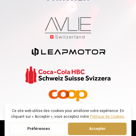
© SWISS VOICE TOUR |
Politica di confidenzialità
|
DECONNEXION
CREATO DA : SMARTFOX