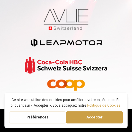
© SWISS VOICE TOUR |
Politica di confidenzialità
|
DECONNEXION
CREATO DA : SMARTFOX