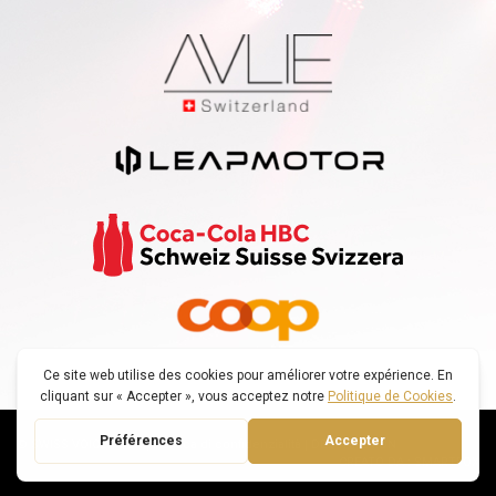
© SWISS VOICE TOUR |
Politica di confidenzialità
|
DECONNEXION
CREATO DA : SMARTFOX