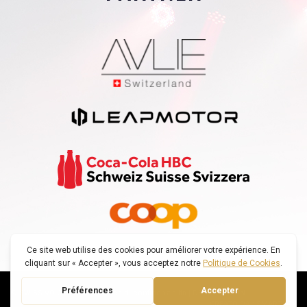
© SWISS VOICE TOUR |
Politica di confidenzialità
|
DECONNEXION
CREATO DA : SMARTFOX