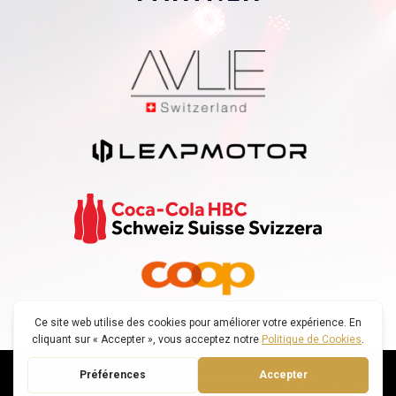
© SWISS VOICE TOUR |
Politica di confidenzialità
|
DECONNEXION
CREATO DA : SMARTFOX